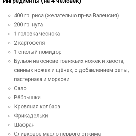
Ингредиенты (на 4 человек)
400 гр. риса (желательно пр-ва Валенсия)
200 гр. нута
1 головка чеснока
2 картофеля
1 спелый помидор
Бульон на основе говяжьих ножек и хвоста,
свиных ножек и щёчек, с добавлением репы,
пастернака и моркови
Сало
Рёбрышки
Кровяная колбаса
Фрикадельки
Шафран
Оливковое масло первого отжима