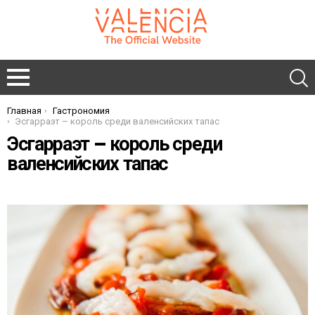
Главная
Гастрономия
You are here:
Эсгарраэт – король среди валенсийских тапас
Эсгарраэт – король среди
валенсийских тапас