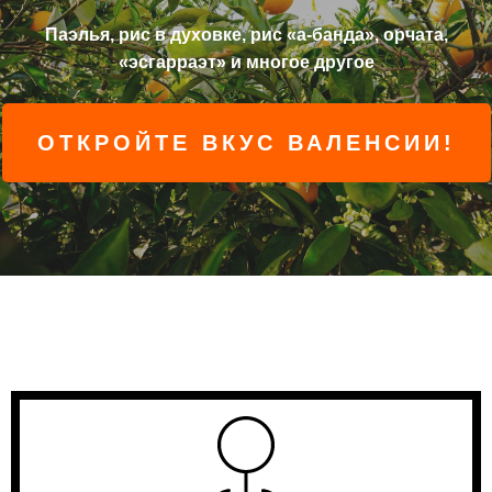
Паэлья, рис в духовке, рис «а-банда», орчата,
«эсгарраэт» и многое другое
ОТКРОЙТЕ ВКУС ВАЛЕНСИИ!