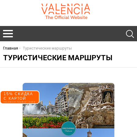
Главная
Туристические маршруты
You are here:
ТУРИСТИЧЕСКИЕ МАРШРУТЫ
15% СКИДКА
С КАРТОЙ
VALENCIA TOURIST CARD