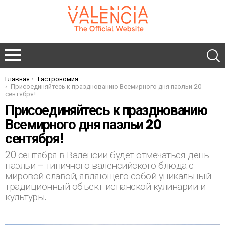
Главная
Гастрономия
You are here:
Присоединяйтесь к празднованию Всемирного дня паэльи 20
сентября!
Присоединяйтесь к празднованию
Всемирного дня паэльи 20
сентября!
20 сентября в Валенсии будет отмечаться день
паэльи – типичного валенсийского блюда с
мировой славой, являющего собой уникальный
традиционный объект испанской кулинарии и
культуры.