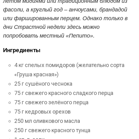
летом мидиями или традиционным блюдом из
фасоли, а круглый год – анчоусами, брандадой
или фаршированным перцем. Однако только в
дни Страстной недели здесь можно
попробовать местный «Пепито».
Ингредиенты
4 кг спелых помидоров (желательно сорта
«Груша красная»)
25 г сушёного чеснока
75 г свежего красного сладкого перца
75 г свежего зелёного перца
75 г кедровых орехов
250 мл оливкового масла
250 г свежего красного тунца