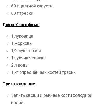
60 г цветной капусты
80 г трески
Для рыбного фюме
1 луковица
1 морковь
1/2 лука-порея
1 зубчик чеснока
2 л воды
1 кг опреснённых костей трески
Приготовление
Залить овощи и рыбные кости холодной
водой.