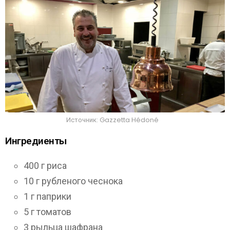
Источник: Gazzetta Hédoné
Ингредиенты
400 г риса
10 г рубленого чеснока
1 г паприки
5 г томатов
3 рыльца шафрана