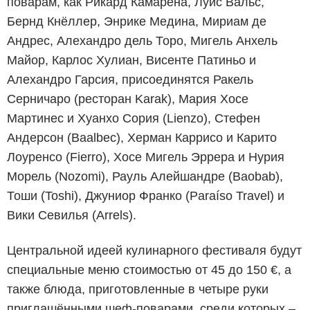
поварам, как Рикард Камарена, Луис Вальс,
Бернд Кнёллер, Энрике Медина, Мириам де
Андрес, Алехандро дель Торо, Мигель Анхель
Майор, Карлос Хулиан, Висенте Патиньо и
Алехандро Гарсия, присоединятся Ракель
Серничаро (ресторан Karak), Мария Хосе
Мартинес и Хуанхо Сория (Lienzo), Стефен
Андерсон (Baalbec), Херман Каррисо и Карито
Лоуренсо (Fierro), Хосе Мигель Эррера и Нурия
Морель (Nozomi), Рауль Алейшандре (Baobab),
Тоши (Toshi), Джуниор Франко (Paraíso Travel) и
Вики Севилья (Arrels).
Центральной идеей кулинарного фестиваля будут
специальные меню стоимостью от 45 до 150 €, а
также блюда, приготовленные в четыре руки
приглашёнными шеф-поварами, среди которых –