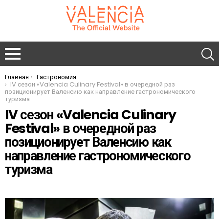
Главная
Гастрономия
You are here:
IV сезон «Valencia Culinary Festival» в очередной раз
позиционирует Валенсию как направление гастрономического
туризма
IV сезон «Valencia Culinary
Festival» в очередной раз
позиционирует Валенсию как
направление гастрономического
туризма