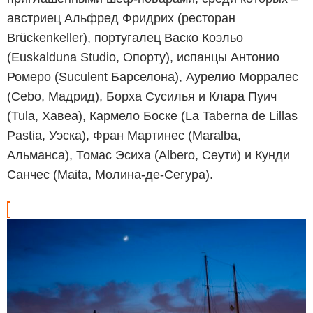
австриец Альфред Фридрих (ресторан
Brückenkeller), португалец Васко Коэльо
(Euskalduna Studio, Опорту), испанцы Антонио
Ромеро (Suculent Барселона), Аурелио Морралес
(Cebo, Мадрид), Борха Сусилья и Клара Пуич
(Tula, Хавеа), Кармело Боске (La Taberna de Lillas
Pastia, Уэска), Фран Мартинес (Maralba,
Альманса), Томас Эсиха (Albero, Сеути) и Кунди
Санчес (Maita, Молина-де-Сегура).