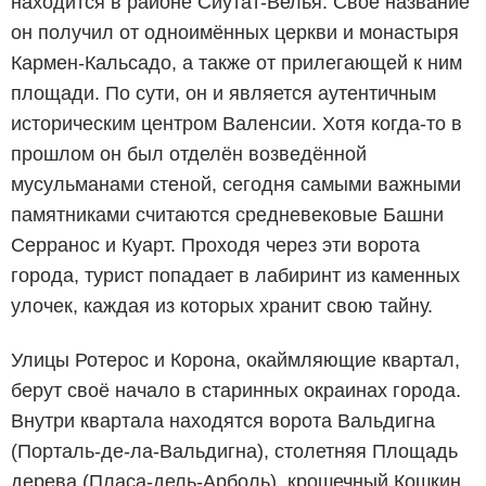
находится в районе Сиутат-Велья. Своё название
он получил от одноимённых церкви и монастыря
Кармен-Кальсадо, а также от прилегающей к ним
площади. По сути, он и является аутентичным
историческим центром Валенсии. Хотя когда-то в
прошлом он был отделён возведённой
мусульманами стеной, сегодня самыми важными
памятниками считаются средневековые Башни
Серранос и Куарт. Проходя через эти ворота
города, турист попадает в лабиринт из каменных
улочек, каждая из которых хранит свою тайну.
Улицы Ротерос и Корона, окаймляющие квартал,
берут своё начало в старинных окраинах города.
Внутри квартала находятся ворота Вальдигна
(Порталь-де-ла-Вальдигна), столетняя Площадь
дерева (Пласа-дель-Арболь), крошечный Кошкин