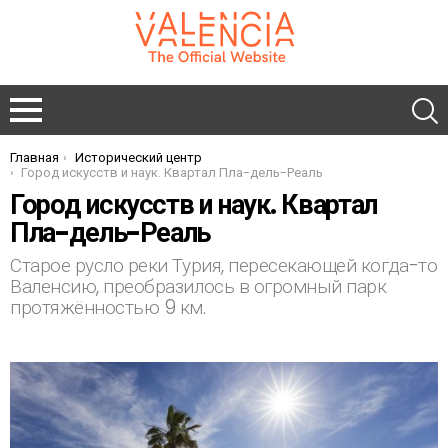
Главная
Исторический центр
You are here:
Город искусств и наук. Квартал Пла-дель-Реаль
Город искусств и наук. Квартал
Пла-дель-Реаль
Старое русло реки Турия, пересекающей когда-то
Валенсию, преобразилось в огромный парк
протяжённостью 9 км.