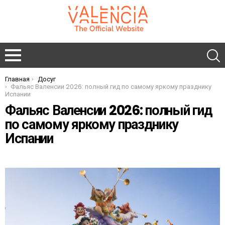
Главная
Досуг
You are here:
Фальяс Валенсии 2026: полный гид по самому яркому празднику
Испании
Фальяс Валенсии 2026: полный гид
по самому яркому празднику
Испании