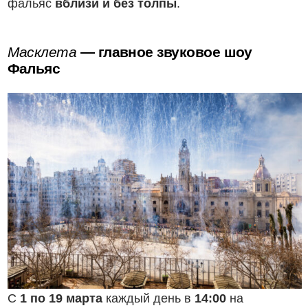
фальяс
вблизи и без толпы
.
Масклета
— главное звуковое шоу
Фальяс
С
1 по 19 марта
каждый день в
14:00
на