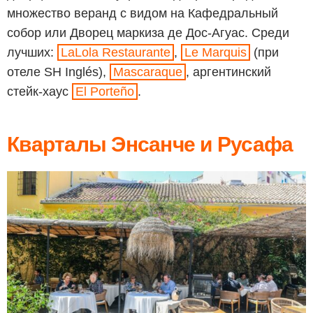
множество веранд с видом на Кафедральный
собор или Дворец маркиза де Дос-Агуас. Среди
лучших:
LaLola Restaurante
,
Le Marquis
(при
отеле SH Inglés),
Mascaraque
, аргентинский
стейк-хаус
El Porteño
.
Кварталы Энсанче и Русафа