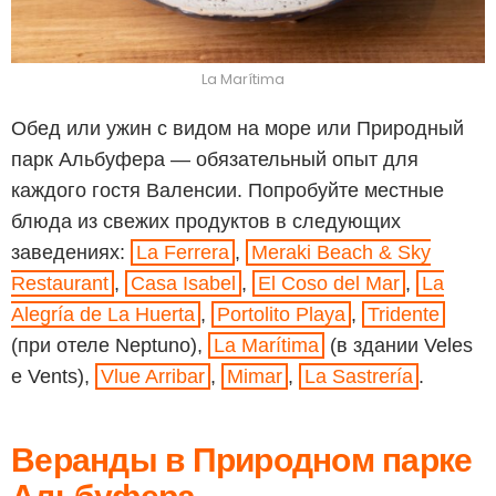
La Marítima
Обед или ужин с видом на море или Природный
парк Альбуфера — обязательный опыт для
каждого гостя Валенсии. Попробуйте местные
блюда из свежих продуктов в следующих
заведениях:
La Ferrera
,
Meraki Beach & Sky
Restaurant
,
Casa Isabel
,
El Coso del Mar
,
La
Alegría de La Huerta
,
Portolito Playa
,
Tridente
(при отеле Neptuno),
La Marítima
(в здании Veles
e Vents),
Vlue Arribar
,
Mimar
,
La Sastrería
.
Веранды в Природном парке