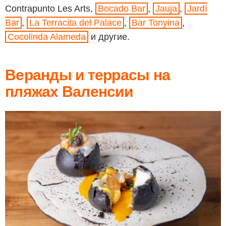
Contrapunto Les Arts,
Bocado Bar
,
Jauja
,
Jardí
Bar
,
La Terracita del Palace
,
Bar Tonyina
,
Cocolinda Alameda
и другие.
Веранды и террасы на
пляжах Валенсии