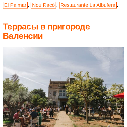
El Palmar
,
Nou Racó
,
Restaurante La Albufera
.
Террасы в пригороде
Валенсии