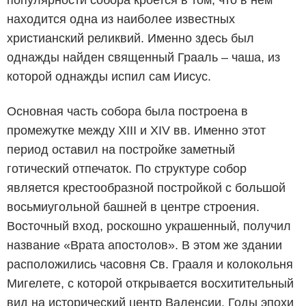
популярности собора кроется в том, что в нём
находится одна из наиболее известных
христианский реликвий. Именно здесь был
однажды найден священный Грааль – чаша, из
которой однажды испил сам Иисус.
Основная часть собора была построена в
промежутке между XIII и XIV вв. Именно этот
период оставил на постройке заметный
готический отпечаток. По структуре собор
является крестообразной постройкой с большой
восьмиугольной башней в центре строения.
Восточный вход, роскошно украшенный, получил
название «Врата апостолов». В этом же здании
расположились часовня Св. Грааля и колокольня
Мигелете, с которой открывается восхитительный
вид на исторический центр Валенсии. Годы эпохи