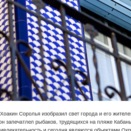
Хоакин Соролья изобразил свет города и его жителей
н запечатлел рыбаков, трудящихся на пляже Кабань
ривлекательность и сегодня являются объектами Охр