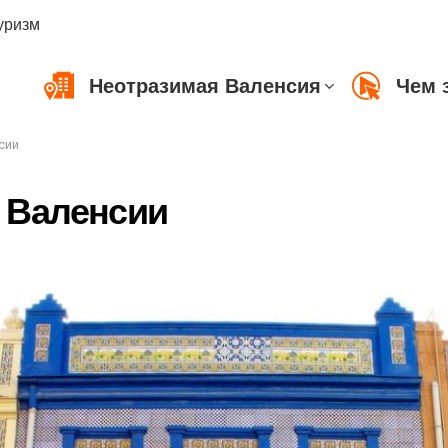
уризм
Неотразимая Валенсия
Чем 
сии
 Валенсии