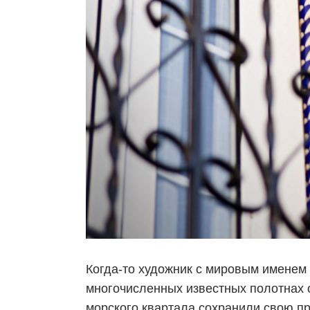
Когда-то художник с мировым именем 
многочисленных известных полотнах о
морского квартала сохранили свою п