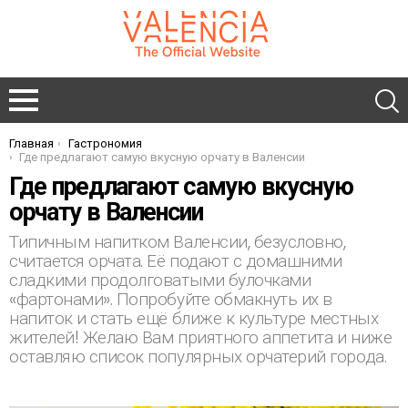
Главная
Гастрономия
You are here:
Где предлагают самую вкусную орчату в Валенсии
Где предлагают самую вкусную
орчату в Валенсии
Типичным напитком Валенсии, безусловно,
считается орчата. Её подают с домашними
сладкими продолговатыми булочками
«фартонами». Попробуйте обмакнуть их в
напиток и стать ещё ближе к культуре местных
жителей! Желаю Вам приятного аппетита и ниже
оставляю список популярных орчатерий города.